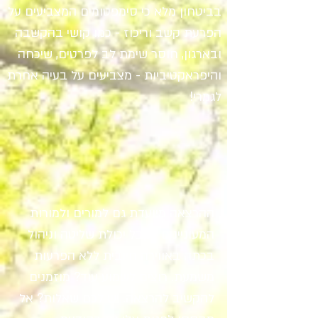
בביטחון מלא כי סימפטומים המצביעים על
הפרעת קשב וריכוז - כמו קושי בהקשבה
ובארגון, חוסר שימת לב לפרטים, שיכחה
והיפראקטיביות - מצביעים על בעיה אחרת
לגמרי!
ההרצאה מיועדת גם למורים ולמורות
המעוניינים לקבל יכולת שליטה וניהול
בכתה באווירה חיובית ללא הפרעות
משמעת. רוצים לשמוע עוד? מוזמנים
להקשיב להרצאה. יש לכם שאלות? אל