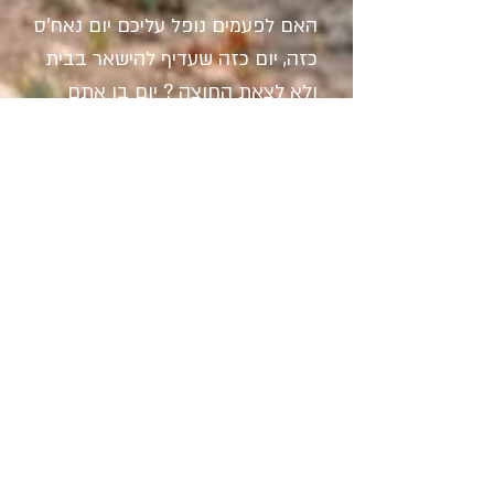
האם לפעמים נופל עליכם יום נאח'ס
כזה, יום כזה שעדיף להישאר בבית
ולא לצאת החוצה ? יום בו אתם
מרגישים הכל הולך קשה, נתקע
וממש צריך D9 כדי לפלס את הדרך?
יום שאתם מרגישים שרק רמזורים
אדומים נקרים בדרככם?
האם לפעמים יש לכם יום שהכל הולך
לכם בלי מאמץ? כל הדלתות נפתחות
לקראתכם מעצמן, כל האורות ברמזורים
ירוקים, הנתיבים פתוחים, התנועה
זורמת ללא פקקים, העסקאות נערמות
ואפילו חנייה מצאתם בקלות.