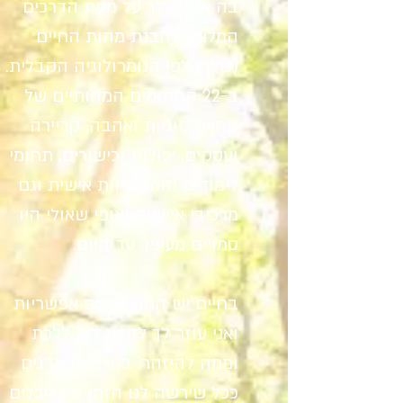
בה אספר לך על מפת הדרכים
המלאה להבנת מהות החיים
(שלך) לפי הנומרולוגיה הקבלית.
ב-22 התחומים המהותיים של
החיים: זוגיות ואהבה, קריירה
ועסקים, יכולות וכישורים, תחומי
לימודים והתפתחות אישית וגם
מרכיבי אישיות ואופי שאולי היו
סמויים מעיניך עד היום.
בחיים יש המון דרכים אפשריות
ואני עוזר לך להבין לאן ללכת
וממה להיזהר. בהרצאה אדגים
ככל שירשה לנו הזמן את הכלים