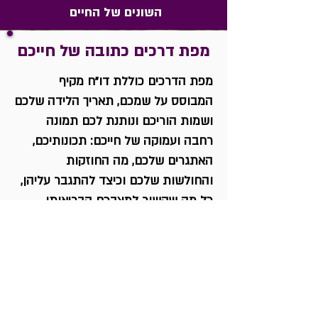
השונים של החיים
מפת דרכים כתובה של חייכם
מפת הדרכים כוללת דו"ח מקיף
המבוסס על שמכם, תאריך הלידה שלכם
ושמות הוריכם ונותנת לכם תמונה
רחבה ועמוקה של חייכם: תכונותיכם,
האתגרים שלכם, מה החוזקות
והחולשות שלכם וכיצד להתגבר עליהן,
כל מה שקשור למצבכם הבריאותי,
לקריירה, כולל התאמות תעסוקה,
לאתגרים שלכם בתחום האהבה וכיצד
לצלוח אותם בקלות, לחיי הזוגיות שלכם,
ולתקופות החיים השונות. מפה זאת תתן
לכם את היכולת להשקיע בכיוונים